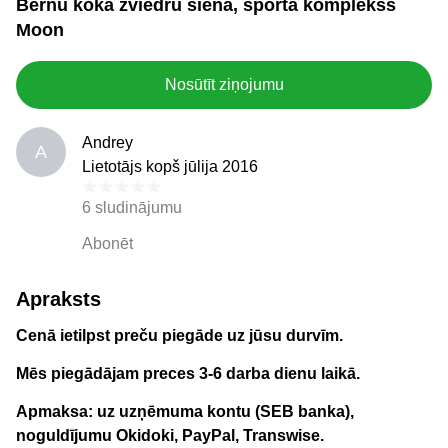
Bērnu koka zviedru siena, sporta komplekss
Moon
Nosūtīt ziņojumu
Andrey
A
Lietotājs kopš jūlija 2016
6 sludinājumu
Abonēt
Apraksts
Cenā ietilpst preču piegāde uz jūsu durvīm.
Mēs piegādājam preces 3-6 darba dienu laikā.
Apmaksa: uz uzņēmuma kontu (SEB banka),
noguldījumu Okidoki, PayPal, Transwise.