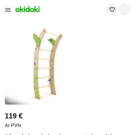
119 €
Ar PVN