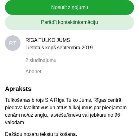
Nosūtīt ziņojumu
Parādīt kontaktinformāciju
RīGA TULKO JUMS
RT
Lietotājs kopš septembra 2019
2 sludinājumu
Abonēt
Apraksts
Tulkošanas birojs SIA Rīga Tulko Jums, Rīgas centrā,
piedāvā kvalitatīvus un ātrus tulkojumus par pieejamām
cenām no/uz angļu, latviešu/krievu vai jebkuru no 96
valodām
Dažādu nozaru tekstu tulkošana.