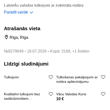
Latviešu valodas tulkojumi ar zvērināta notāra
apliecinājumu.
Parādīt vairāk
Latviešu valodas tulkojumi ar zvērināta tulka
apliecinājumu.
Atrašanās vieta
Dokumentu apostilizācija (legalizācija).
Rīga, Rīga
Elastīga atlaižu sistēma.
№
9279649
18.07.2026
Kopā: 3169, +1 šodien
Ērta autostāvvieta. Blīva sabiedriskā transporta plūsma.
Līdzīgi sludinājumi
Sūtiet savu pieprasījumu e-pastā un mēs atbildēsim par
cenu un izpildes termiņu 30 minūšu laikā.
Tulkojumi
Tulkošanas pakalpojumi ar
Atrodamies blakus Dailes teātrim. Brīvības iela 73, 2.
notāra apliecinājumu
stāvs, Rīga
Kvalitatīvi tulkojumi bez
Vācu Valodas Kursi
sadārdzinošiem
10 €
starpniekiem