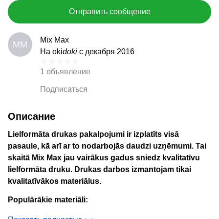
Отправить сообщение
Mix Max
MM
На oki
doki
с декабря 2016
1 объявление
Подписаться
Описание
Lielformāta drukas pakalpojumi ir izplatīts visā
pasaule, kā arī ar to nodarbojās daudzi uzņēmumi. Tai
skaitā Mix Max jau vairākus gadus sniedz kvalitatīvu
lielformāta druku. Drukas darbos izmantojam tikai
kvalitatīvākos materiālus.
Populārākie materiāli:
līmplēve