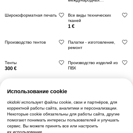
международных
грузоперевозок
Широкоформатная печать
Все виды технических
тканей
1 €
Производство тентов
Палатки - изготовление,
ремонт
Тенты
Производство изделий из
ПВХ
300 €
Использование cookie
Служба поддержки
oki
doki
использует файлы cookie, свои и партнёров, для
корректной работы сайта, аналитики и персонализации.
Помощь
Некоторые cookie обязательны для работы сайта, другие
Правила и соглашения
помогают понимать интересы пользователей и улучшать
Настройки приватности
сервис. Вы можете принять все или настроить
Полная версия сайта
их использование.