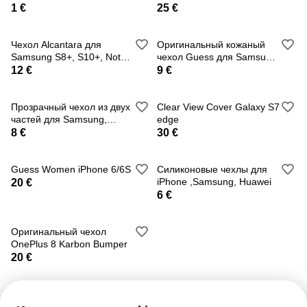
1 €
25 €
Чехол Alcantara для
Оригинальный кожаный
Samsung S8+, S10+, Note
чехол Guess для Samsung
8
Galaxy S4
12 €
9 €
Прозрачный чехол из двух
Clear View Cover Galaxy S7
частей для Samsung,
edge
iPhone и Huawei
8 €
30 €
Guess Women iPhone 6/6S
Силиконовые чехлы для
iPhone ,Samsung, Huawei
20 €
6 €
Оригинальный чехол
OnePlus 8 Karbon Bumper
20 €