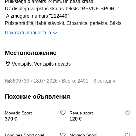
Pulksteņa diametrs 24mm. un bēša krāsā.
Uz displeja vārpstas skalas teksts "REVUE-SPORT".
Aizmugure numurs "212449".
Pulsteņrādītāji labā stāvoklī. Ciparnīca perfekta. Stikls
vesels, bet tam ir nelielas skrambas.
Показать полностью
Siksna ādas un nav izmantota. Aizmugurē atzīmēta "īsta
āda"
Местоположение
anti-alerģija ", kā arī" 16XL "un" 616 ".
Ventspils, Ventspils novads
Pulkstenis iet un darbojas!
№
8609730
18.07.2026
Всего: 2491, +3 сегодня
Похожие объявления
Movado Sport
Revue sport
370 €
120 €
Longines Sport chief
Movado Sport