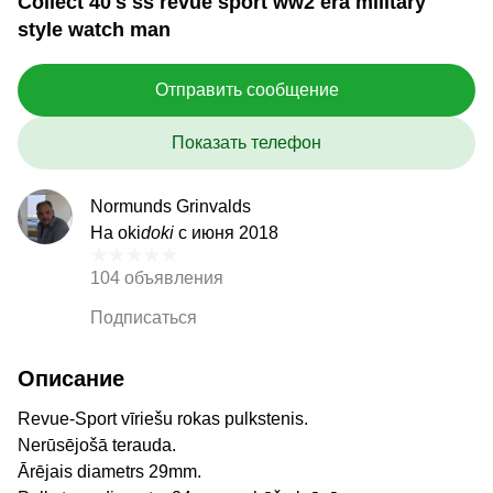
Collect 40's ss revue sport ww2 era military
style watch man
Отправить сообщение
Показать телефон
Normunds Grinvalds
На oki
doki
с июня 2018
104 объявления
Подписаться
Описание
Revue-Sport vīriešu rokas pulkstenis.
Nerūsējošā terauda.
Ārējais diametrs 29mm.