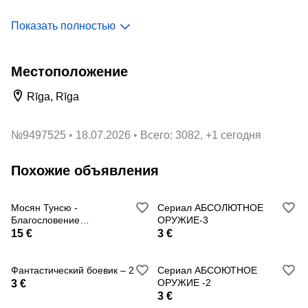
Показать полностью
Местонахождение: Эстония, Таллинн
Местоположение
1. А.Калугин «Да здравствует резервация!»
Rīga, Rīga
2. О.Клайн «Герой Марса»
№
9497525
18.07.2026
Всего: 3082, +1 сегодня
3. В.Бурцев «Алмазные нервы»
4. Д.Моран «Изумрудные глаза»
Похожие объявления
5. И. Поль «Ностальгия» кН.1
Мосян Тунсю -
Сериал АБСОЛЮТНОЕ
6. И. Поль «Путешествие идиота» кН.3
Благословение
ОРУЖИЕ-3
небожителей 1 том, б/у
15 €
3 €
7. И.Поль «Штампованное счастье. Год 2108» кН.4
новелла
Фантастический боевик – 2
Сериал АБСОЮТНОЕ
8. С.Фрумкин «Рожденный светом»
ОРУЖИЕ -2
3 €
3 €
9. Д.Казаков «Схватка призраков»