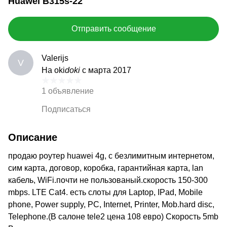
Huawei B315s-22
Отправить сообщение
Valerijs
V
На oki
doki
с марта 2017
1 объявление
Подписаться
Описание
продаю роутер huawei 4g, с безлимитным интернетом,
сим карта, договор, коробка, гарантийная карта, lan
кабель, WiFi.почти не пользованый.скорость 150-300
mbps. LTE Cat4. есть слоты для Laptop, IPad, Mobile
phone, Power supply, PC, Internet, Printer, Mob.hard disc,
Telephone.(В салоне tele2 цена 108 евро) Скорость 5mb