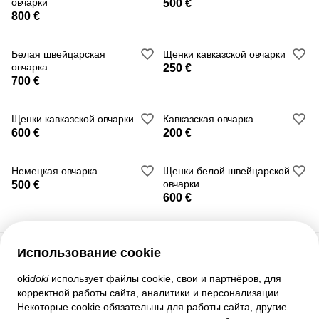
овчарки
500 €
800 €
Белая швейцарская
Щенки кавказской овчарки
овчарка
250 €
700 €
Щенки кавказской овчарки
Кавказская овчарка
600 €
200 €
Немецкая овчарка
Щенки белой швейцарской
овчарки
500 €
600 €
Использование cookie
Служба поддержки
oki
doki
использует файлы cookie, свои и партнёров, для
корректной работы сайта, аналитики и персонализации.
Помощь
Некоторые cookie обязательны для работы сайта, другие
Правила и соглашения