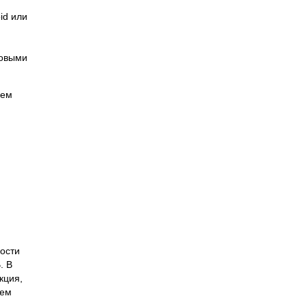
id или
зовыми
ием
.
кости
. В
кция,
цем