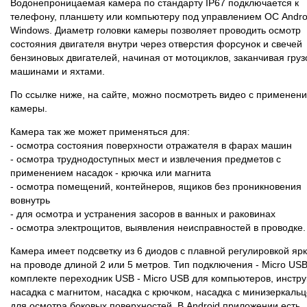
Водонепроницаемая камера по стандарту IP67 подключается к
телефону, планшету или компьютеру под управлением ОС Andro
Windows. Диаметр головки камеры позволяет проводить осмотр
состояния двигателя внутри через отверстия форсунок и свечей
бензиновых двигателей, начиная от мотоциклов, заканчивая гру
машинами и яхтами.
По ссылке ниже, на сайте, можно посмотреть видео с применен
камеры.
Камера так же может применяться для:
- осмотра состояния поверхности отражателя в фарах машин
- осмотра труднодоступных мест и извлечения предметов с
применением насадок - крючка или магнита
- осмотра помещений, контейнеров, ящиков без проникновения
вовнутрь
- для осмотра и устранения засоров в ванных и раковинах
- осмотра электрощитов, выявления неисправностей в проводке
Камера имеет подсветку из 6 диодов с плавной регулировкой яр
на проводе длиной 2 или 5 метров. Тип подключения - Micro USB
комплекте переходник USB - Micro USB для компьютеров, инстру
насадка с магнитом, насадка с крючком, насадка с минизеркаль
для осмотра боковых поверхностей. В Android приложении есть