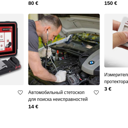
80 €
диагностик
150 €
Измерител
протектор
3 €
Автомобильный стетоскоп
для поиска неисправностей
14 €