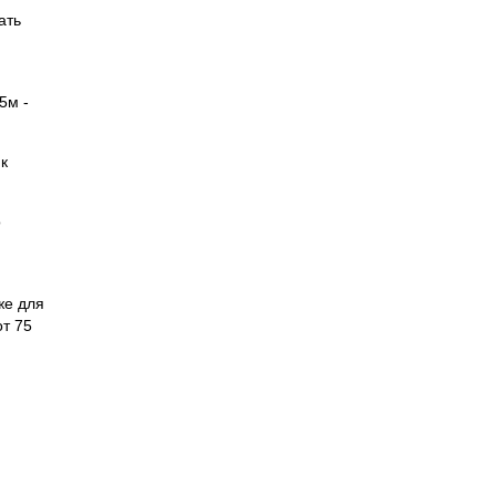
ать
5м -
к
о
же для
от 75