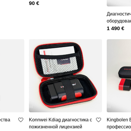
90 €
Диагности
оборудова
автомобиле
1 490 €
ества
Konnwei Kdiag диагностика с
Kingbolen E
пожизненной лицензией
профессио