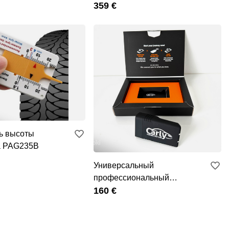
а
359 €
ь высоты
а PAG235B
Универсальный
профессиональный
диагностический сканер Carly
160 €