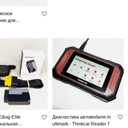
ческое
ние для
й Thinkcar Master
diag Elite
Диагностика автомобиля m
нальная
ultimark - Thinkcar Reader 7