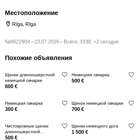
Местоположение
Rīga, Rīga
№
6622904
23.07.2026
Всего: 3338, +2 сегодня
Похожие объявления
Щенки длинношерстной
Немецкая овчарка
немецкой овчарки
500 €
600 €
Немецкая овчарка
Щенок немецкой овчарки
300 €
700 €
Чистокровные щенки
Щенки немецкого дога
длинношерстной
1 500 €
немецкой овчарки
500 €