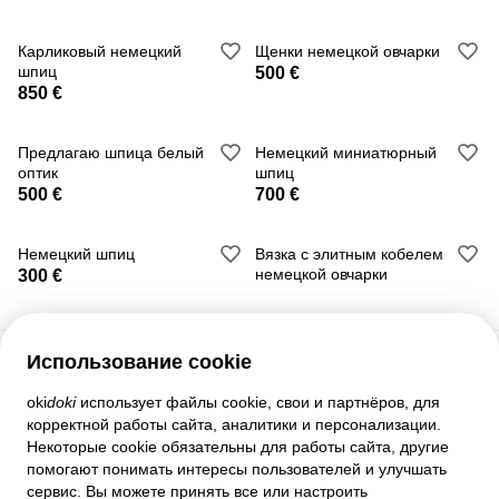
Карликовый немецкий
Щенки немецкой овчарки
шпиц
500 €
850 €
Предлагаю шпица белый
Немецкий миниатюрный
оптик
шпиц
500 €
700 €
Немецкий шпиц
Вязка с элитным кобелем
немецкой овчарки
300 €
Использование cookie
Служба поддержки
oki
doki
использует файлы cookie, свои и партнёров, для
корректной работы сайта, аналитики и персонализации.
Помощь
Некоторые cookie обязательны для работы сайта, другие
Правила и соглашения
помогают понимать интересы пользователей и улучшать
Настройки приватности
сервис. Вы можете принять все или настроить