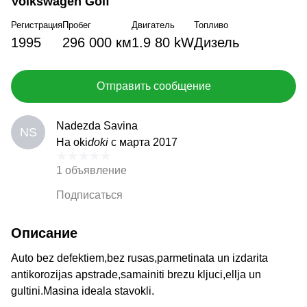
Volkswagen Golf
Регистрация
Пробег
Двигатель
Топливо
1995
296 000 км
1.9 80 kW
Дизель
Отправить сообщение
Nadezda Savina
NS
На oki
doki
с марта 2017
1 объявление
Подписаться
Описание
Auto bez defektiem,bez rusas,parmetinata un izdarita
antikorozijas apstrade,samainiti brezu kljuci,ellja un
gultini.Masina ideala stavokli.