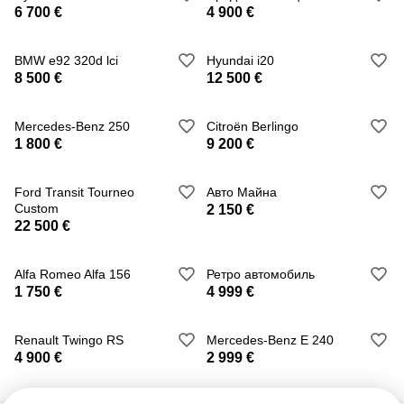
6 700 €
4 900 €
BMW e92 320d lci
Hyundai i20
8 500 €
12 500 €
Mercedes-Benz 250
Citroën Berlingo
1 800 €
9 200 €
Ford Transit Tourneo
Авто Майна
Custom
2 150 €
22 500 €
Alfa Romeo Alfa 156
Ретро автомобиль
1 750 €
4 999 €
Renault Twingo RS
Mercedes-Benz E 240
4 900 €
2 999 €