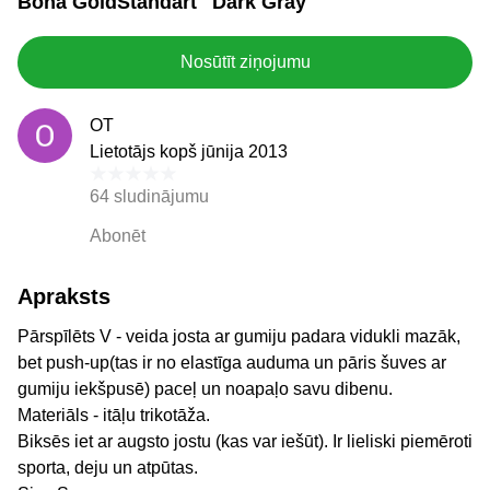
Bona GoldStandart "Dark Gray"
Nosūtīt ziņojumu
OT
Lietotājs kopš jūnija 2013
64 sludinājumu
Abonēt
Apraksts
Pārspīlēts V - veida josta ar gumiju padara vidukli mazāk,
bet push-up(tas ir no elastīga auduma un pāris šuves ar
gumiju iekšpusē) paceļ un noapaļo savu dibenu.
Materiāls - itāļu trikotāža.
Biksēs iet ar augsto jostu (kas var iešūt). Ir lieliski piemēroti
sporta, deju un atpūtas.