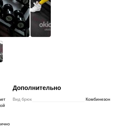
Подписаться
Дополнительно
ает
Вид брюк
Комбинезон
кой
лично