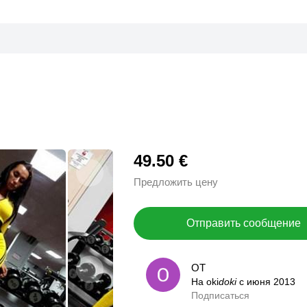
49.50 €
Предложить цену
Отправить сообщение
ОТ
ОТ
На oki
На oki
doki
doki
с июня 2013
с июня 2013
Подписаться
0,0