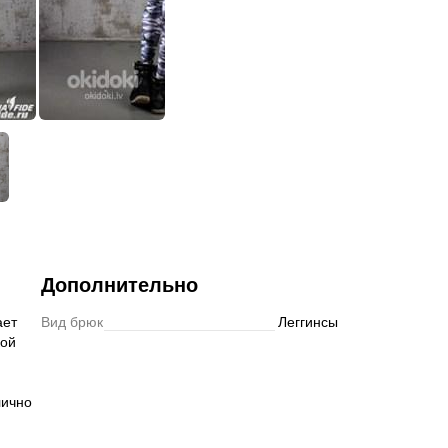
Подписаться
Дополнительно
ает
Вид брюк
Леггинсы
кой
лично