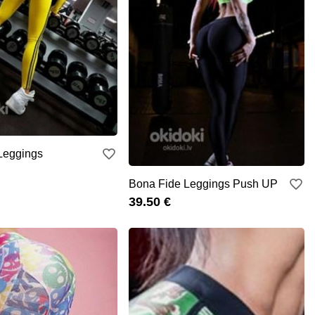
Leggings
Bona Fide Leggings Push UP
39.50 €