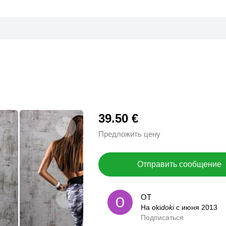
39.50 €
Предложить цену
Отправить сообщение
ОТ
ОТ
На oki
На oki
doki
doki
с июня 2013
с июня 2013
Подписаться
0,0