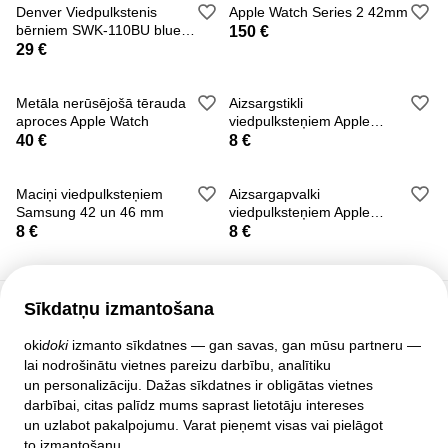
Denver Viedpulkstenis
Apple Watch Series 2 42mm
bērniem SWK-110BU blue
150 €
Demo variants
29 €
Metāla nerūsējošā tērauda
Aizsargstikli
aproces Apple Watch
viedpulksteņiem Apple
Watch
40 €
8 €
Maciņi viedpulksteņiem
Aizsargapvalki
Samsung 42 un 46 mm
viedpulksteņiem Apple
Watch
8 €
8 €
Sīkdatņu izmantošana
Klientu atbalsts
oki
doki
izmanto sīkdatnes — gan savas, gan mūsu partneru —
lai nodrošinātu vietnes pareizu darbību, analītiku
Palīdzība
un personalizāciju. Dažas sīkdatnes ir obligātas vietnes
Politika un līgumi
darbībai, citas palīdz mums saprast lietotāju intereses
Privātuma iestatījumi
un uzlabot pakalpojumu. Varat pieņemt visas vai pielāgot
Pilnā mājas lapas versija
to izmantošanu.