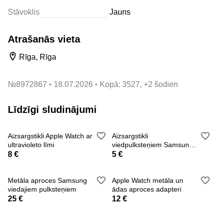
Stāvoklis
Jauns
Atrašanās vieta
Rīga, Rīga
№
8972867
18.07.2026
Kopā: 3527, +2 šodien
Līdzīgi sludinājumi
Aizsargstikli Apple Watch ar
Aizsargstikli
ultravioleto līmi
viedpulksteņiem Samsung
42 un 46 mm
8 €
5 €
Metāla aproces Samsung
Apple Watch metāla un
viedajiem pulksteņiem
ādas aproces adapteri
25 €
12 €