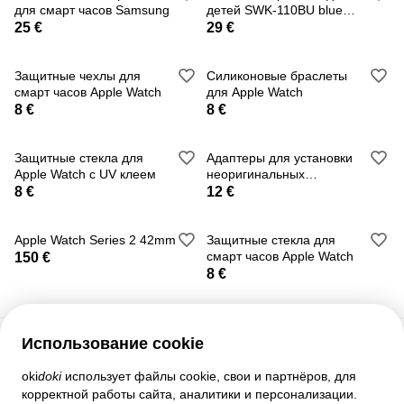
серый (металлический)
для смарт часов Samsung
детей SWK-110BU blue
Демо вариант
25 €
29 €
Стоимость защитного чехла для смартчасов Samsung
моделей 42 и 46 мм - 8 EUR.
Защитные чехлы для
Силиконовые браслеты
смарт часов Apple Watch
для Apple Watch
8 €
8 €
Защитные стекла для
Адаптеры для установки
Apple Watch с UV клеем
неоригинальных
браслетов на Apple Wat
8 €
12 €
Apple Watch Series 2 42mm
Защитные стекла для
смарт часов Apple Watch
150 €
8 €
Использование cookie
Служба поддержки
oki
doki
использует файлы cookie, свои и партнёров, для
корректной работы сайта, аналитики и персонализации.
Помощь