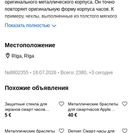
оригинального металлического корпуса. Он точно
повторяет оригинальную форму корпуса часов. К
примеру, чехлы, выполненные из толстого мягкого
матового силикона выглядят на дорогих часах
Показать полностью
откровенно дешево у глупо, превращая их в простой
фитнес браслет из Китая.
Местоположение
- для защиты корпуса от повреждений во время
занятия спортом, активного отдыха или выполнения
Rīga, Rīga
физической работы. Ведь любая царапина или
повреждение экрана значительно портят внешний вид
№
8802355
18.07.2026
Всего: 2380, +3 сегодня
очень дорого аксессуара, а так же, снижают его
стоимость на вторичном рынке. Замена любой
Похожие объявления
поврежденной детали экономически нецелесообразны
и по стоимости близки к покупке новых часов.
Защитные стекла для
Металлические браслеты
Доступны следующие цвета:
экранов смарт часов
для смартчасов Apple
- для смартчасов Samsung размера 42 мм: черный,
Samsung 42 и 46 мм
Watch
5 €
40 €
серый (металлический), розовое золото
- для смартчасов Samsung размера 46 мм: черный,
Металлические браслеты
Denver Смарт-часы для