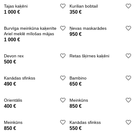
Tajas kaķēni
Kurilian bobtail
1 000 €
350 €
Burvīga meinkūna kaķenīte
Ņevas maskarādes
Ariel meklē mīlošas mājas
950 €
1 000 €
Devon rex
Retas šķirnes kaķēni
500 €
Kanādas sfinkss
Bambino
490 €
650 €
Orientālis
Meinkūns
400 €
850 €
Meinkūns
Kanādas sfinkss
850 €
550 €