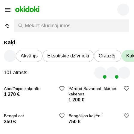
Kaķi
Akvārijs
Eksotiskie dzīvnieki
Grauzēji
Kaķ
101 atrasts
Abesīnijas kaķenīte
Pārdod Savannah šķirnes
kaķēnus
1 270 €
1 200 €
Bengal cat
Bengālijas kaķēni
350 €
750 €