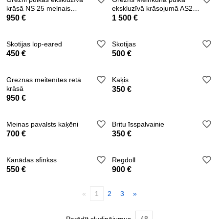
krāsā NS 25 melnais
ekskluzīvā krāsojumā AS25
sudrabs
(zili)
950 €
1 500 €
Skotijas lop-eared
Skotijas
450 €
500 €
Greznas meitenītes retā
Kaķis
krāsā
350 €
950 €
Meinas pavalsts kaķēni
Britu īsspalvainie
700 €
350 €
Kanādas sfinkss
Regdoll
550 €
900 €
«
1
2
3
»
48