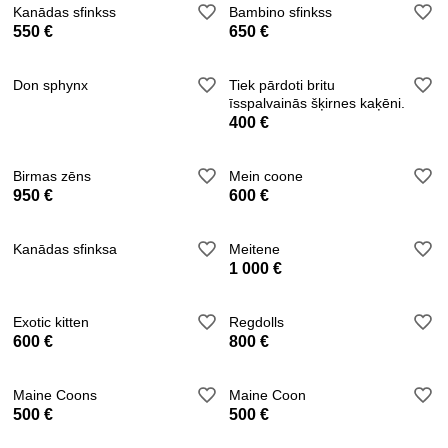
Kanādas sfinkss
Bambino sfinkss
550 €
650 €
Don sphynx
Tiek pārdoti britu
īsspalvainās šķirnes kaķēni.
400 €
Birmas zēns
Mein coone
950 €
600 €
Kanādas sfinksa
Meitene
1 000 €
Exotic kitten
Regdolls
600 €
800 €
Maine Coons
Maine Coon
500 €
500 €