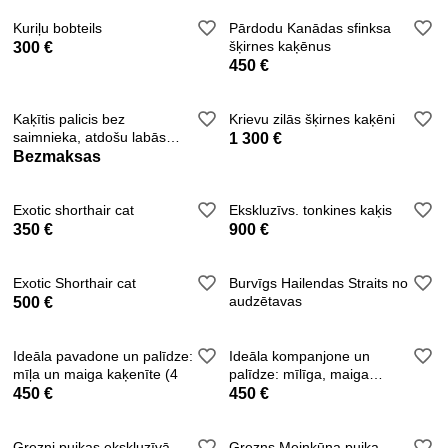
Kuriļu bobteils
Pārdodu Kanādas sfinksa
šķirnes kaķēnus
300 €
450 €
Kaķītis palicis bez
Krievu zilās šķirnes kaķēni
saimnieka, atdošu labās
1 300 €
rokās
Bezmaksas
Exotic shorthair cat
Ekskluzīvs. tonkines kaķis
350 €
900 €
Exotic Shorthair cat
Burvīgs Hailendas Straits no
audzētavas
500 €
Ideāla pavadone un palīdze:
Ideāla kompanjone un
mīļa un maiga kaķenīte (4
palīdze: mīlīga, maiga
kaķenīte (3
450 €
450 €
Grezni puikas ekskluzīvā
Grezns Meinkūna puika