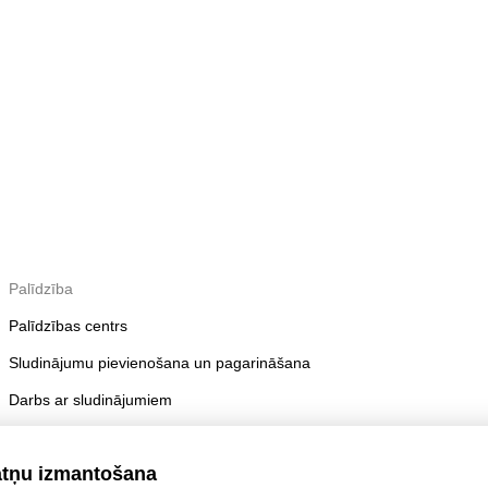
Palīdzība
Palīdzības centrs
Sludinājumu pievienošana un pagarināšana
Darbs ar sludinājumiem
Publicēšanas noteikumi
atņu izmantošana
Konta drošība