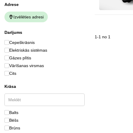
Аdrese
Izvēlēties adresi
Darījums
1
-
1
no
1
Cepeškrāsnis
Elektriskās sistēmas
Gāzes plītis
Vārīšanas virsmas
Cits
Krāsa
Balts
Bēšs
Brūns