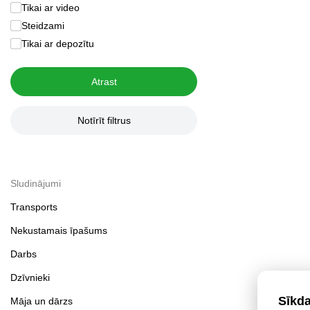
Tikai ar video
Steidzami
Tikai ar depozītu
Atrast
Notīrīt filtrus
Sludinājumi
Transports
Nekustamais īpašums
Darbs
Dzīvnieki
Sīkd
Māja un dārzs