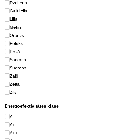
Dzeltens
Gaiši zils
Lillā
Melns
Oranžs
Pelēks
Rozā
Sarkans
Sudrabs
Zaļš
Zelta
Zils
Energoefektivitātes klase
A
A+
A++