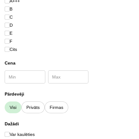
A+++
B
C
D
E
F
Cits
Cena
Pārdevēji
Visi
Privāts
Firmas
Dažādi
Var kaulēties