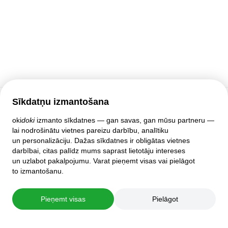
Sīkdatņu izmantošana
Klientu atbalsts
oki
doki
izmanto sīkdatnes — gan savas, gan mūsu partneru —
lai nodrošinātu vietnes pareizu darbību, analītiku
Palīdzība
un personalizāciju. Dažas sīkdatnes ir obligātas vietnes
Politika un līgumi
darbībai, citas palīdz mums saprast lietotāju intereses
Privātuma iestatījumi
un uzlabot pakalpojumu. Varat pieņemt visas vai pielāgot
Pilnā mājas lapas versija
to izmantošanu.
© 2007–2026 oki
doki
Pieņemt visas
Pielāgot