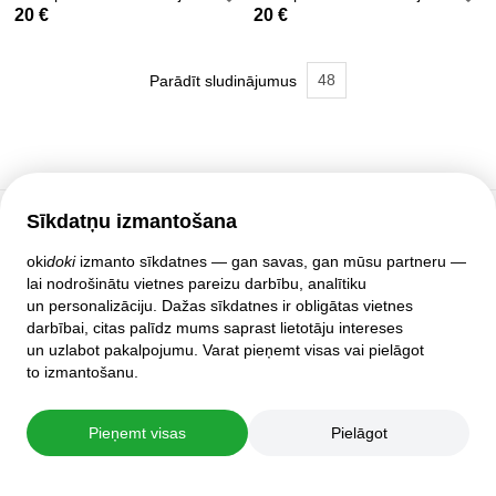
20 €
20 €
48
Parādīt sludinājumus
Sīkdatņu izmantošana
Klientu atbalsts
oki
doki
izmanto sīkdatnes — gan savas, gan mūsu partneru —
lai nodrošinātu vietnes pareizu darbību, analītiku
Palīdzība
un personalizāciju. Dažas sīkdatnes ir obligātas vietnes
Politika un līgumi
darbībai, citas palīdz mums saprast lietotāju intereses
Privātuma iestatījumi
un uzlabot pakalpojumu. Varat pieņemt visas vai pielāgot
Pilnā mājas lapas versija
to izmantošanu.
© 2007–2026 oki
doki
Pieņemt visas
Pielāgot