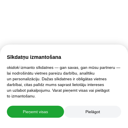
Sīkdatņu izmantošana
Klientu atbalsts
oki
doki
izmanto sīkdatnes — gan savas, gan mūsu partneru —
lai nodrošinātu vietnes pareizu darbību, analītiku
Palīdzība
un personalizāciju. Dažas sīkdatnes ir obligātas vietnes
Politika un līgumi
darbībai, citas palīdz mums saprast lietotāju intereses
Privātuma iestatījumi
un uzlabot pakalpojumu. Varat pieņemt visas vai pielāgot
Pilnā mājas lapas versija
to izmantošanu.
© 2007–2026 oki
doki
Pieņemt visas
Pielāgot