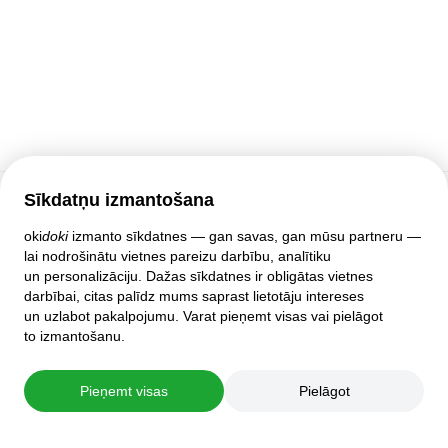
Sīkdatņu izmantošana
Klientu atbalsts
oki
doki
izmanto sīkdatnes — gan savas, gan mūsu partneru —
lai nodrošinātu vietnes pareizu darbību, analītiku
Palīdzība
un personalizāciju. Dažas sīkdatnes ir obligātas vietnes
Politika un līgumi
darbībai, citas palīdz mums saprast lietotāju intereses
Privātuma iestatījumi
un uzlabot pakalpojumu. Varat pieņemt visas vai pielāgot
Pilnā mājas lapas versija
to izmantošanu.
© 2007–2026 oki
doki
Pieņemt visas
Pielāgot