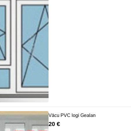
Vācu PVC logi Gealan
20 €