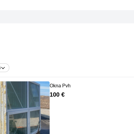
i
Okna Pvh
100 €