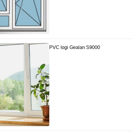
PVC logi Gealan S9000