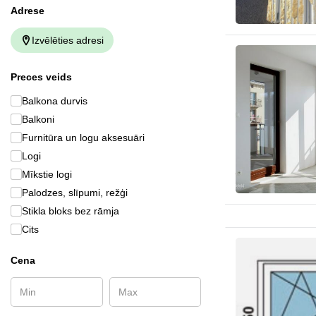
Аdrese
Izvēlēties adresi
Preces veids
Balkona durvis
Balkoni
Furnitūra un logu aksesuāri
Logi
Mīkstie logi
Palodzes, slīpumi, režģi
Stikla bloks bez rāmja
Cits
Cena