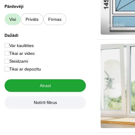
Pārdevēji
Visi
Privāts
Firmas
Dažādi
Var kaulēties
Tikai ar video
Steidzami
Tikai ar depozītu
Atrast
Notīrīt filtrus