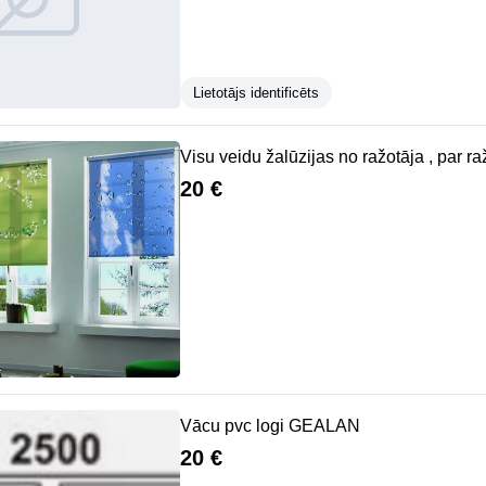
Lietotājs identificēts
Visu veidu žalūzijas no ražotāja , par r
20 €
Vācu pvc logi GEALAN
20 €