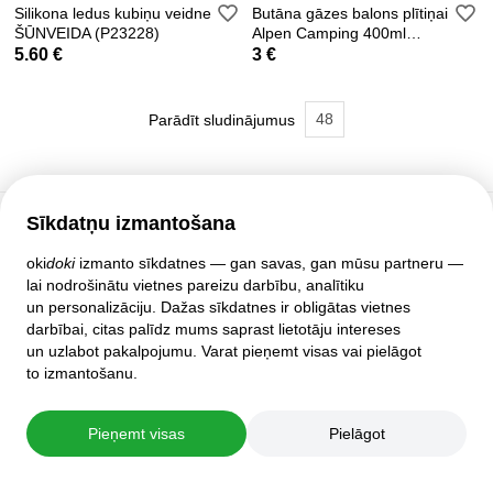
Silikona ledus kubiņu veidne
Butāna gāzes balons plītiņai
ŠŪNVEIDA (P23228)
Alpen Camping 400ml
(IK004)
5.60 €
3 €
48
Parādīt sludinājumus
Sīkdatņu izmantošana
Klientu atbalsts
oki
doki
izmanto sīkdatnes — gan savas, gan mūsu partneru —
lai nodrošinātu vietnes pareizu darbību, analītiku
Palīdzība
un personalizāciju. Dažas sīkdatnes ir obligātas vietnes
Politika un līgumi
darbībai, citas palīdz mums saprast lietotāju intereses
Privātuma iestatījumi
un uzlabot pakalpojumu. Varat pieņemt visas vai pielāgot
Pilnā mājas lapas versija
to izmantošanu.
© 2007–2026 oki
doki
Pieņemt visas
Pielāgot