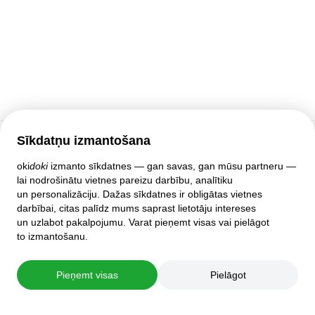
Sīkdatņu izmantošana
Klientu atbalsts
oki
doki
izmanto sīkdatnes — gan savas, gan mūsu partneru —
lai nodrošinātu vietnes pareizu darbību, analītiku
Palīdzība
un personalizāciju. Dažas sīkdatnes ir obligātas vietnes
Politika un līgumi
darbībai, citas palīdz mums saprast lietotāju intereses
Privātuma iestatījumi
un uzlabot pakalpojumu. Varat pieņemt visas vai pielāgot
Pilnā mājas lapas versija
to izmantošanu.
© 2007–2026 oki
doki
Pieņemt visas
Pielāgot