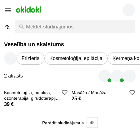
Veselība un skaistums
Frizieris
Kosmetoloģija, epilācija
Ķermeņa ko
2 atrasts
Kosmetoloģija, botokss,
Masāža / Masāža
ozonterapija, girudoterapija,
25 €
hidžama
39 €
48
Parādīt sludinājumus