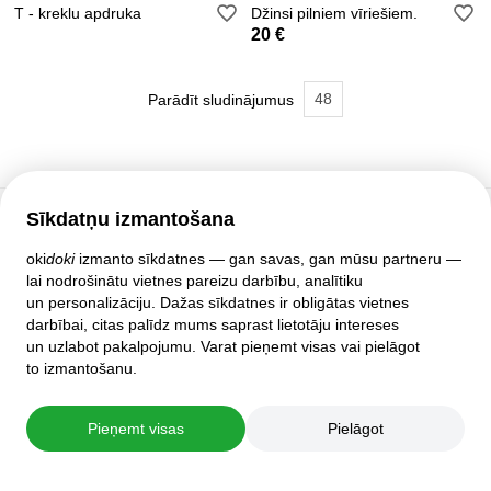
T - kreklu apdruka
Džinsi pilniem vīriešiem.
20 €
48
Parādīt sludinājumus
Sīkdatņu izmantošana
Klientu atbalsts
oki
doki
izmanto sīkdatnes — gan savas, gan mūsu partneru —
lai nodrošinātu vietnes pareizu darbību, analītiku
Palīdzība
un personalizāciju. Dažas sīkdatnes ir obligātas vietnes
Politika un līgumi
darbībai, citas palīdz mums saprast lietotāju intereses
Privātuma iestatījumi
un uzlabot pakalpojumu. Varat pieņemt visas vai pielāgot
Pilnā mājas lapas versija
to izmantošanu.
© 2007–2026 oki
doki
Pieņemt visas
Pielāgot