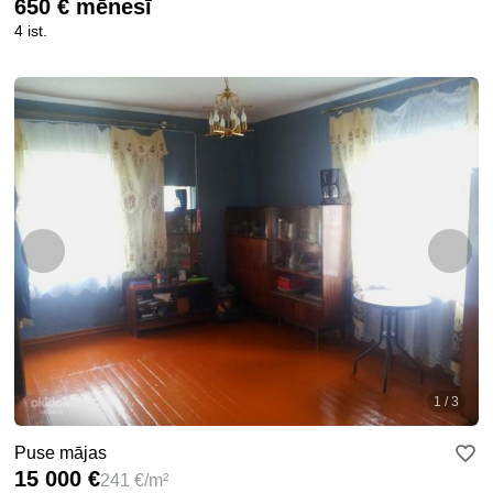
650 € mēnesī
4 ist.
1 / 3
Puse mājas
15 000 €
241 €/m²