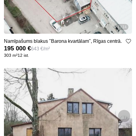
1 / 14
Namīpašums blakus "Barona kvartālam", Rīgas centrā.
195 000 €
643 €/m²
303 m²
12 ist.