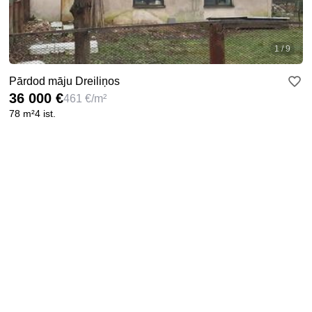
1 / 9
Pārdod māju Dreiliņos
36 000 €
461 €/m²
78 m²
4 ist.