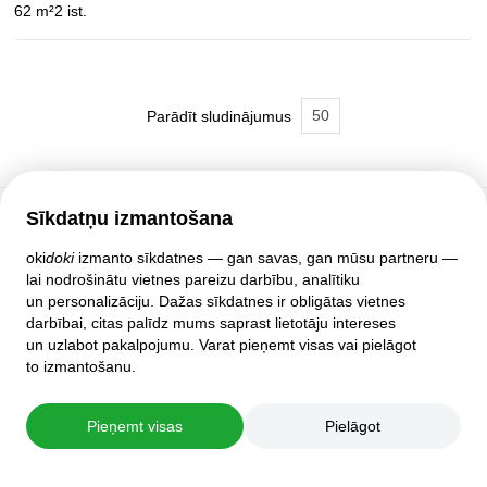
62 m²
2 ist.
50
Parādīt sludinājumus
Sīkdatņu izmantošana
Klientu atbalsts
oki
doki
izmanto sīkdatnes — gan savas, gan mūsu partneru —
lai nodrošinātu vietnes pareizu darbību, analītiku
Palīdzība
un personalizāciju. Dažas sīkdatnes ir obligātas vietnes
Politika un līgumi
darbībai, citas palīdz mums saprast lietotāju intereses
Privātuma iestatījumi
un uzlabot pakalpojumu. Varat pieņemt visas vai pielāgot
Pilnā mājas lapas versija
to izmantošanu.
© 2007–2026 oki
doki
Pieņemt visas
Pielāgot