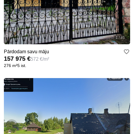
1 / 45
Pārdodam savu māju
157 975 €
572 €/m²
276 m²
5 ist.