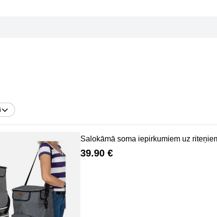
i
Salokāmā soma iepirkumiem uz riteņie
39.90 €