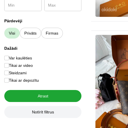
Pārdevēji
Visi
Privāts
Firmas
Dažādi
Var kaulēties
Tikai ar video
Steidzami
Tikai ar depozītu
Atrast
Notīrīt filtrus