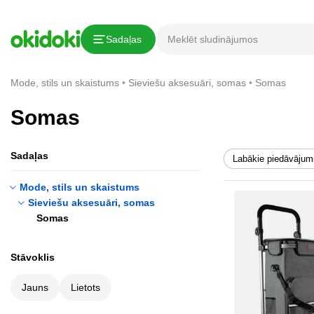
Sadaļas
Mode, stils un skaistums
Sieviešu aksesuāri, somas
Somas
Somas
Sadaļas
Labākie piedāvājum
Mode, stils un skaistums
Sieviešu aksesuāri, somas
Somas
Stāvoklis
Jauns
Lietots