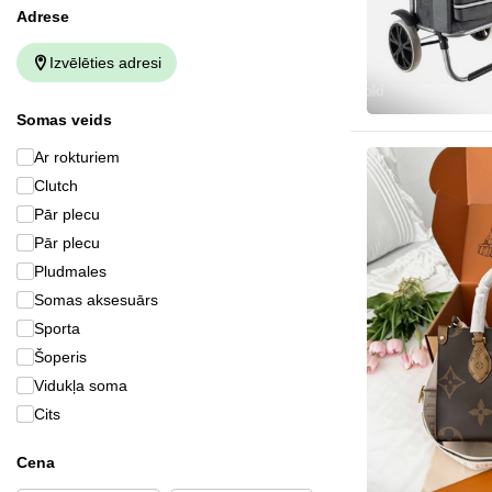
Аdrese
Izvēlēties adresi
Somas veids
Ar rokturiem
Clutch
Pār plecu
Pār plecu
Pludmales
Somas aksesuārs
Sporta
Šoperis
Vidukļa soma
Cits
Cena