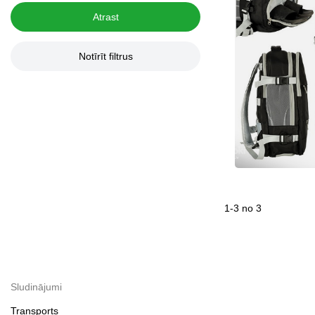
Atrast
Notīrīt filtrus
1
-
3
no
3
Sludinājumi
Transports