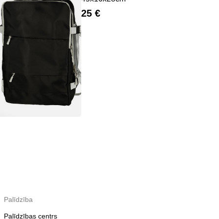
25 €
Palīdzība
Palīdzības centrs