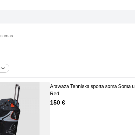
ursomas
i
Arawaza Tehniskā sporta soma Soma uz
Red
150 €