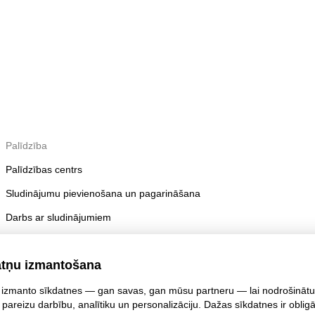
Palīdzība
Palīdzības centrs
Sludinājumu pievienošana un pagarināšana
Darbs ar sludinājumiem
Publicēšanas noteikumi
atņu izmantošana
Konta drošība
izmanto sīkdatnes — gan savas, gan mūsu partneru — lai nodrošinātu
 pareizu darbību, analītiku un personalizāciju. Dažas sīkdatnes ir oblig