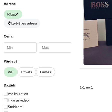
Аdrese
Rīga
Izvēlēties adresi
Cena
Pārdevēji
Visi
Privāts
Firmas
Dažādi
1
-
1
no
1
Var kaulēties
Tikai ar video
Steidzami