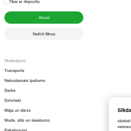
Tikai ar depozītu
Atrast
Notīrīt filtrus
Sludinājumi
Transports
Nekustamais īpašums
Darbs
Dzīvnieki
Sīkd
Māja un dārzs
Mode, stils un skaistums
oki
doki
vietnes
Pakalpojumi