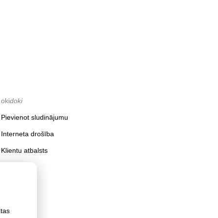
oki
doki
Pievienot sludinājumu
Interneta drošība
Klientu atbalsts
ātas