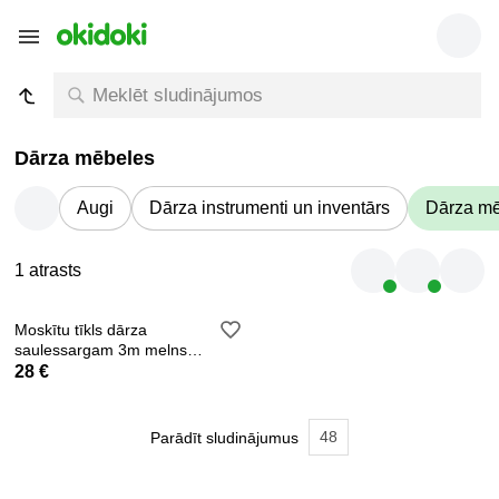
Dārza mēbeles
Augi
Dārza instrumenti un inventārs
Dārza m
1 atrasts
Moskītu tīkls dārza
saulessargam 3m melns
(P12266)
28 €
48
Parādīt sludinājumus