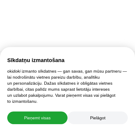
Sīkdatņu izmantošana
Klientu atbalsts
oki
doki
izmanto sīkdatnes — gan savas, gan mūsu partneru —
lai nodrošinātu vietnes pareizu darbību, analītiku
Palīdzība
un personalizāciju. Dažas sīkdatnes ir obligātas vietnes
Politika un līgumi
darbībai, citas palīdz mums saprast lietotāju intereses
Privātuma iestatījumi
un uzlabot pakalpojumu. Varat pieņemt visas vai pielāgot
Pilnā mājas lapas versija
to izmantošanu.
© 2007–2026 oki
doki
Pieņemt visas
Pielāgot