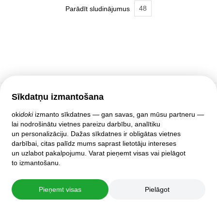
48
Parādīt sludinājumus
Sīkdatņu izmantošana
Klientu atbalsts
oki
doki
izmanto sīkdatnes — gan savas, gan mūsu partneru —
lai nodrošinātu vietnes pareizu darbību, analītiku
Palīdzība
un personalizāciju. Dažas sīkdatnes ir obligātas vietnes
Politika un līgumi
darbībai, citas palīdz mums saprast lietotāju intereses
Privātuma iestatījumi
un uzlabot pakalpojumu. Varat pieņemt visas vai pielāgot
Pilnā mājas lapas versija
to izmantošanu.
© 2007–2026 oki
doki
Pieņemt visas
Pielāgot