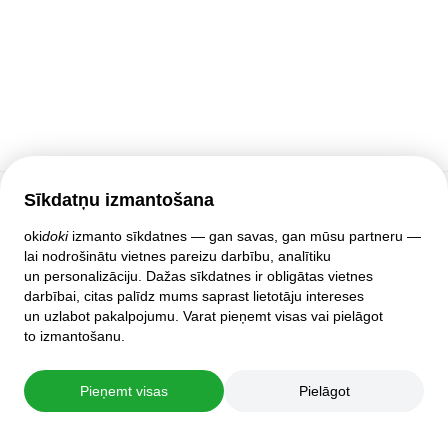
Sīkdatņu izmantošana
Klientu atbalsts
oki
doki
izmanto sīkdatnes — gan savas, gan mūsu partneru —
lai nodrošinātu vietnes pareizu darbību, analītiku
Palīdzība
un personalizāciju. Dažas sīkdatnes ir obligātas vietnes
Politika un līgumi
darbībai, citas palīdz mums saprast lietotāju intereses
Privātuma iestatījumi
un uzlabot pakalpojumu. Varat pieņemt visas vai pielāgot
Pilnā mājas lapas versija
to izmantošanu.
© 2007–2026 oki
doki
Pieņemt visas
Pielāgot