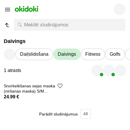
Daivings
Daiļslidošana
Daivings
Fitness
Golfs
1 atrasts
Snorkelēšanas sejas maska
(niršanas maska) S/M
P23469
24.99 €
48
Parādīt sludinājumus