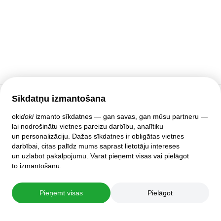
Sīkdatņu izmantošana
Klientu atbalsts
oki
doki
izmanto sīkdatnes — gan savas, gan mūsu partneru —
lai nodrošinātu vietnes pareizu darbību, analītiku
Palīdzība
un personalizāciju. Dažas sīkdatnes ir obligātas vietnes
Politika un līgumi
darbībai, citas palīdz mums saprast lietotāju intereses
Privātuma iestatījumi
un uzlabot pakalpojumu. Varat pieņemt visas vai pielāgot
Pilnā mājas lapas versija
to izmantošanu.
© 2007–2026 oki
doki
Pieņemt visas
Pielāgot