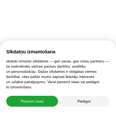
Sīkdatņu izmantošana
Klientu atbalsts
oki
doki
izmanto sīkdatnes — gan savas, gan mūsu partneru —
lai nodrošinātu vietnes pareizu darbību, analītiku
Palīdzība
un personalizāciju. Dažas sīkdatnes ir obligātas vietnes
Politika un līgumi
darbībai, citas palīdz mums saprast lietotāju intereses
Privātuma iestatījumi
un uzlabot pakalpojumu. Varat pieņemt visas vai pielāgot
Pilnā mājas lapas versija
to izmantošanu.
© 2007–2026 oki
doki
Pieņemt visas
Pielāgot