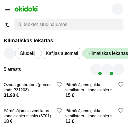
Klimatiskās iekārtas
Gludekļi
Kafijas automāti
Klimatiskās iekārtas
5 atrasts
Ozona ģenerators (preces
Pārnēsājams galda
kods P21208)
ventilators - kondicionieris
USB (4632)
31.90 €
15 €
Pārnēsājamais ventilators -
Pārnēsājams galda
kondicionieris balts (3701)
ventilators - kondicionieris
USB 3708
18 €
13 €