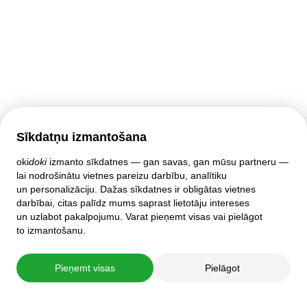
Sīkdatņu izmantošana
Klientu atbalsts
oki
doki
izmanto sīkdatnes — gan savas, gan mūsu partneru —
lai nodrošinātu vietnes pareizu darbību, analītiku
Palīdzība
un personalizāciju. Dažas sīkdatnes ir obligātas vietnes
Politika un līgumi
darbībai, citas palīdz mums saprast lietotāju intereses
Privātuma iestatījumi
un uzlabot pakalpojumu. Varat pieņemt visas vai pielāgot
Pilnā mājas lapas versija
to izmantošanu.
© 2007–2026 oki
doki
Pieņemt visas
Pielāgot