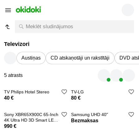
Televizori
Austiņas
CD atskaņotāji un rakstītāji
DVD atska
5 atrasts
TV Philips Hotel Stereo
TV-LG
40 €
80 €
Sony XBR65X900C 65-Inch
Samsung UHD 40"
4K Ultra HD 3D Smart LED
Bezmaksas
TV
990 €