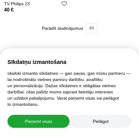
TV Philips 23
40 €
48
Parādīt sludinājumus
Sīkdatņu izmantošana
Klientu atbalsts
oki
doki
izmanto sīkdatnes — gan savas, gan mūsu partneru —
lai nodrošinātu vietnes pareizu darbību, analītiku
Palīdzība
un personalizāciju. Dažas sīkdatnes ir obligātas vietnes
Politika un līgumi
darbībai, citas palīdz mums saprast lietotāju intereses
Privātuma iestatījumi
un uzlabot pakalpojumu. Varat pieņemt visas vai pielāgot
Pilnā mājas lapas versija
to izmantošanu.
© 2007–2026 oki
doki
Pieņemt visas
Pielāgot