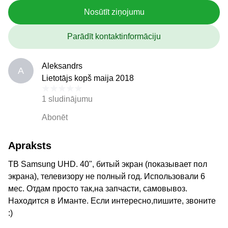
Nosūtīt ziņojumu
Parādīt kontaktinformāciju
Aleksandrs
A
Lietotājs kopš maija 2018
1 sludinājumu
Abonēt
Apraksts
ТВ Samsung UHD. 40", битый экран (показывает пол
экрана), телевизору не полный год. Использовали 6
мес. Отдам просто так,на запчасти, самовывоз.
Находится в Иманте. Если интересно,пишите, звоните
:)