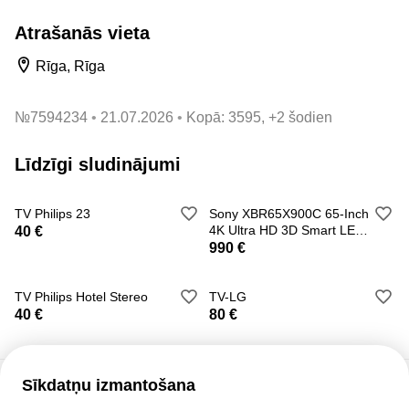
Atrašanās vieta
Rīga, Rīga
№
7594234
21.07.2026
Kopā: 3595, +2 šodien
Līdzīgi sludinājumi
TV Philips 23
Sony XBR65X900C 65-Inch
4K Ultra HD 3D Smart LED
40 €
TV
990 €
TV Philips Hotel Stereo
TV-LG
40 €
80 €
Sīkdatņu izmantošana