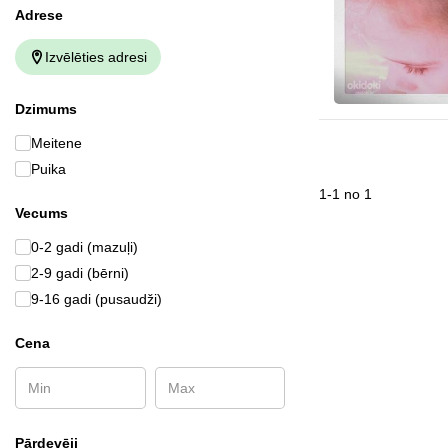
Аdrese
Izvēlēties adresi
Dzimums
Meitene
Puika
1
-
1
no
1
Vecums
0-2 gadi (mazuļi)
2-9 gadi (bērni)
9-16 gadi (pusaudži)
Cena
Pārdevēji