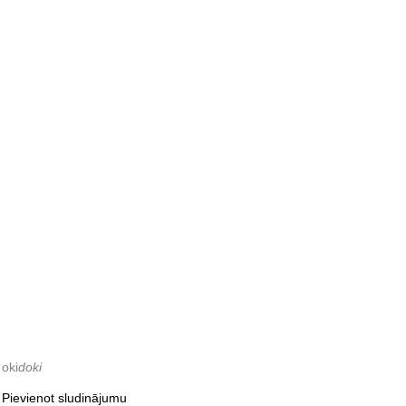
oki
doki
Pievienot sludinājumu