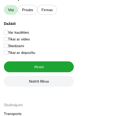
Visi
Privāts
Firmas
Dažādi
Var kaulēties
Tikai ar video
Steidzami
Tikai ar depozītu
Atrast
Notīrīt filtrus
Sludinājumi
Transports