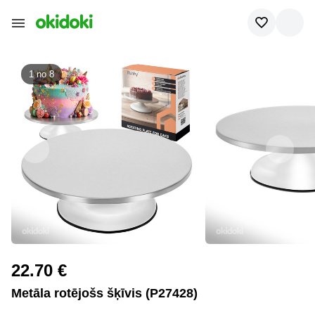
1 no
8
22.70 €
Metāla rotējošs šķīvis (P27428)