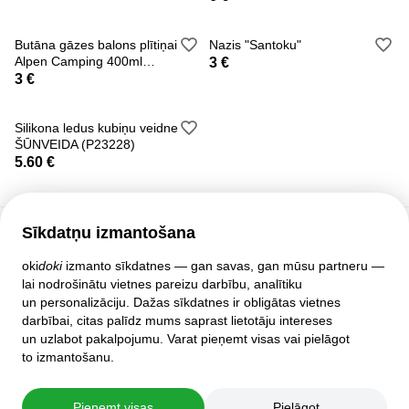
Neto svars: 1,73 kg
Bruto svars: 2,095 kg
Butāna gāzes balons plītiņai
Nazis "Santoku"
Marka: Ruhhy
Alpen Camping 400ml
3 €
(IK004)
3 €
Silikona ledus kubiņu veidne
ŠŪNVEIDA (P23228)
5.60 €
Sīkdatņu izmantošana
Klientu atbalsts
oki
doki
izmanto sīkdatnes — gan savas, gan mūsu partneru —
lai nodrošinātu vietnes pareizu darbību, analītiku
Palīdzība
un personalizāciju. Dažas sīkdatnes ir obligātas vietnes
Politika un līgumi
darbībai, citas palīdz mums saprast lietotāju intereses
Privātuma iestatījumi
un uzlabot pakalpojumu. Varat pieņemt visas vai pielāgot
Pilnā mājas lapas versija
to izmantošanu.
© 2007–2026 oki
doki
Pieņemt visas
Pielāgot