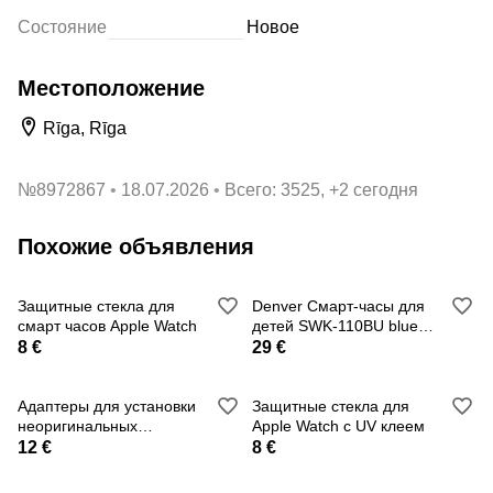
Состояние
Новое
Местоположение
Rīga, Rīga
№
8972867
18.07.2026
Всего: 3525, +2 сегодня
Похожие объявления
Защитные стекла для
Denver Смарт-часы для
смарт часов Apple Watch
детей SWK-110BU blue
Демо вариант
8 €
29 €
Адаптеры для установки
Защитные стекла для
неоригинальных
Apple Watch с UV клеем
браслетов на Apple Wat
12 €
8 €