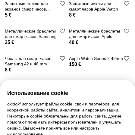
Защитные стекла для
Защитные чехлы для
экранов смарт часов
смарт часов Apple Watch
Samsung 42 и 46 мм
5 €
8 €
Металлические браслеты
Металлические браслеты
для смарт часов Samsung
для смартчасов Apple
Watch
25 €
40 €
Чехлы для смарт часов
Apple Watch Series 2 42mm
Samsung 42 и 46 mm
150 €
8 €
Использование cookie
Служба поддержки
oki
doki
использует файлы cookie, свои и партнёров, для
корректной работы сайта, аналитики и персонализации.
Помощь
Некоторые cookie обязательны для работы сайта, другие
Правила и соглашения
помогают понимать интересы пользователей и улучшать
Настройки приватности
сервис. Вы можете принять все или настроить
Полная версия сайта
их использование.