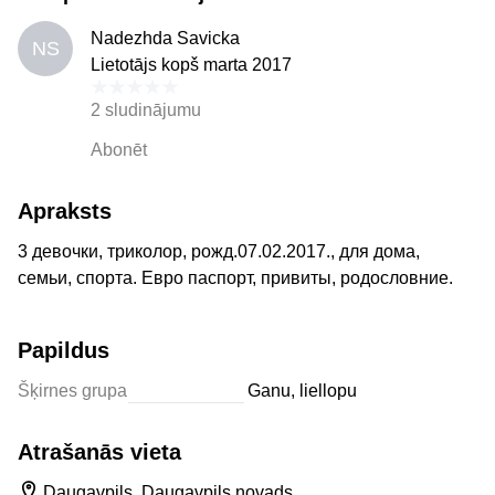
Nadezhda Savicka
NS
Lietotājs kopš marta 2017
2 sludinājumu
Abonēt
Apraksts
3 девочки, триколор, рожд.07.02.2017., для дома,
семьи, спорта. Евро паспорт, привиты, родословние.
Papildus
Šķirnes grupa
Ganu, liellopu
Atrašanās vieta
Daugavpils, Daugavpils novads