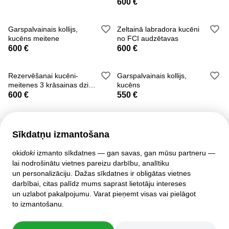
600 €
Garspalvainais kollijs,
Zeltainā labradora kucēni
kucēns meitene
no FCI audzētavas
600 €
600 €
Rezervēšanai kucēni-
Garspalvainais kollijs,
meitenes 3 krāsainas dzim.
kucēns
07/02/2017
600 €
550 €
Sīkdatņu izmantošana
Klientu atbalsts
oki
doki
izmanto sīkdatnes — gan savas, gan mūsu partneru —
lai nodrošinātu vietnes pareizu darbību, analītiku
Palīdzība
un personalizāciju. Dažas sīkdatnes ir obligātas vietnes
Politika un līgumi
darbībai, citas palīdz mums saprast lietotāju intereses
Privātuma iestatījumi
un uzlabot pakalpojumu. Varat pieņemt visas vai pielāgot
Pilnā mājas lapas versija
to izmantošanu.
© 2007–2026 oki
doki