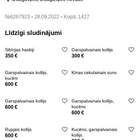
№
6267923
28.09.2022
Kopā: 1427
Līdzīgi sludinājumi
Sibīrijas haskiji
Garspalvainais kollijs
350 €
300 €
Garspalvainais kollijs,
Ķīnas cekulainais suns
kucēni
600 €
Garspalvainais kollijs
Garspalvainais kollijs,
kucēns
600 €
600 €
Rupjais kollijs
Kucēns, garspalvainais
kollijs
600 €