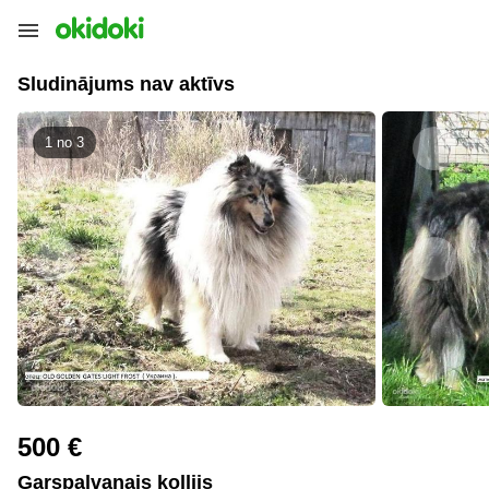
Sludinājums nav aktīvs
1 no
3
500 €
Garspalvanais kollijs