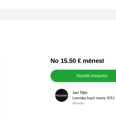
No 15.50 € mēnesī
Nosūtīt ziņojumu
Jari Tiitto
Jari Tiitto
Lietotājs kopš marta 2012
Lietotājs kopš marta 2012
Abonēt
0,0
Abonēt