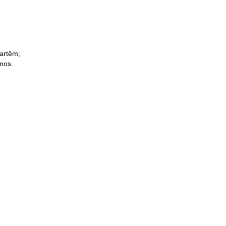
artēm;
mos.