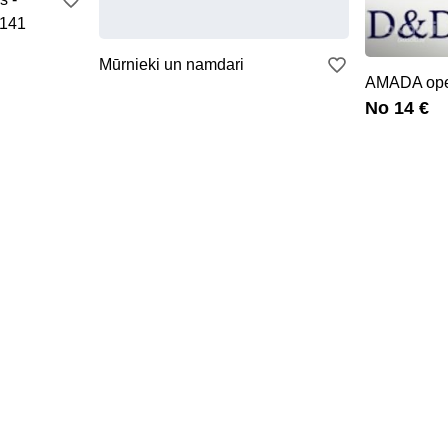
.141
Mūrnieki un namdari
AMADA oper
No 14 €