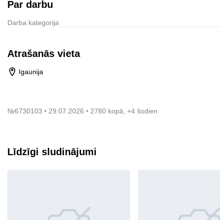
Par darbu
Darba kategorija
Atrašanās vieta
Igaunija
№
6730103
29.07.2026
2780 kopā, +4 šodien
Līdzīgi sludinājumi