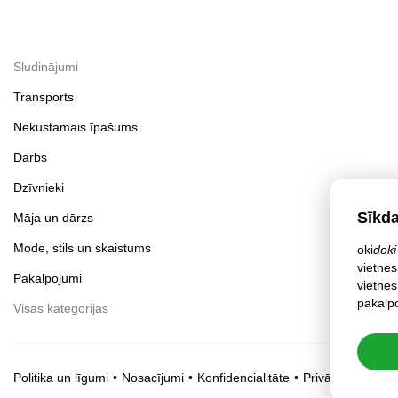
Sludinājumi
Transports
Nekustamais īpašums
Darbs
Dzīvnieki
Sīkd
Māja un dārzs
Mode, stils un skaistums
oki
doki
vietnes
Pakalpojumi
vietnes
pakalpo
Visas kategorijas
Politika un līgumi
Nosacījumi
Konfidencialitāte
Privātuma iestatī