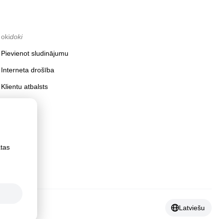
oki
doki
Pievienot sludinājumu
Interneta drošība
Klientu atbalsts
ātas
Latviešu