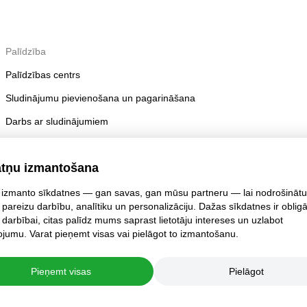
Palīdzība
Palīdzības centrs
Sludinājumu pievienošana un pagarināšana
Darbs ar sludinājumiem
Publicēšanas noteikumi
atņu izmantošana
Konta drošība
izmanto sīkdatnes — gan savas, gan mūsu partneru — lai nodrošinātu
 pareizu darbību, analītiku un personalizāciju. Dažas sīkdatnes ir oblig
 darbībai, citas palīdz mums saprast lietotāju intereses un uzlabot
jumu. Varat pieņemt visas vai pielāgot to izmantošanu.
Pieņemt visas
Pielāgot
jumi