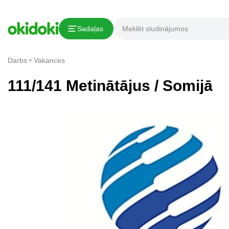
Kopēt saiti
Sadaļas
Paziņojums par pārkāpumu
Darbs
Vakances
111/141 Metinātājus / Somijā