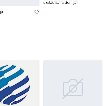
uzstādīšana Somijā
jā