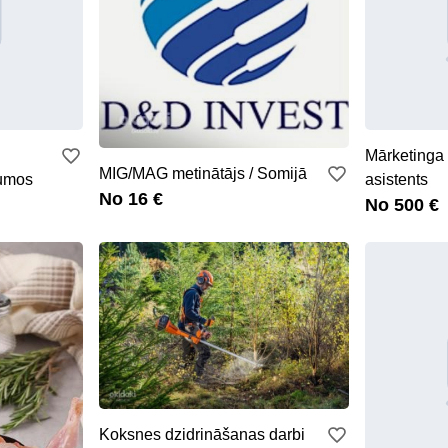
Mārketinga 
MIG/MAG metinātājs / Somijā
jumos
asistents
No 16 €
No 500 €
Koksnes dzidrināšanas darbi