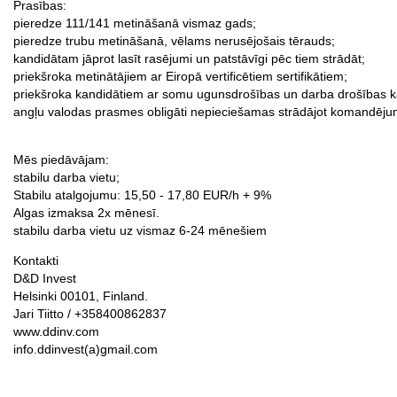
Prasības:
pieredze 111/141 metināšanā vismaz gads;
pieredze trubu metināšanā, vēlams nerusējošais tērauds;
kandidātam jāprot lasīt rasējumi un patstāvīgi pēc tiem strādāt;
priekšroka metinātājiem ar Eiropā vertificētiem sertifikātiem;
priekšroka kandidātiem ar somu ugunsdrošības un darba drošības k
angļu valodas prasmes obligāti nepieciešamas strādājot komandēju
Mēs piedāvājam:
stabilu darba vietu;
Stabilu atalgojumu: 15,50 - 17,80 EUR/h + 9%
Algas izmaksa 2x mēnesī.
stabilu darba vietu uz vismaz 6-24 mēnešiem
Kontakti
D&D Invest
Helsinki 00101, Finland.
Jari Tiitto / +358400862837
www.ddinv.com
info.ddinvest(a)gmail.com