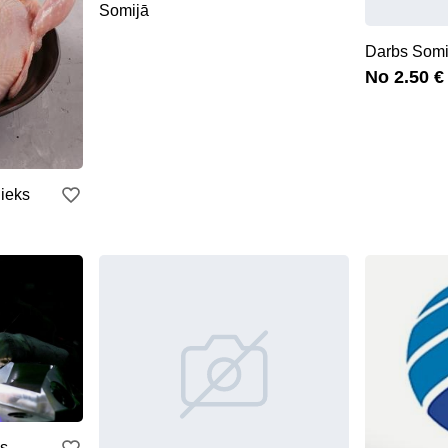
Somijā
Darbs Somi
No 2.50 €
nieks
s -