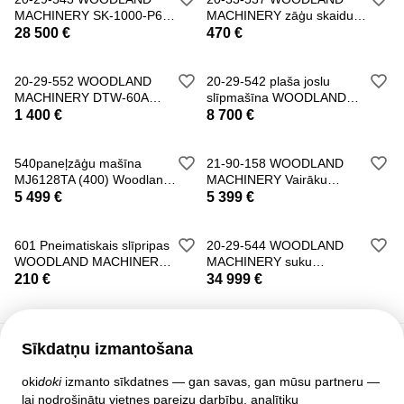
MACHINERY SK-1000-P6
MACHINERY zāģu skaidu
suku slīpēšanas mašī
ieguves sistēma
28 500 €
470 €
20-29-552 WOODLAND
20-29-542 plaša joslu
MACHINERY DTW-60A
slīpmašīna WOODLAND
suku slīpēšanas mašīna
MACHINERY (jauna)
1 400 €
8 700 €
540paneļzāģu mašīna
21-90-158 WOODLAND
MJ6128TA (400) Woodland
MACHINERY Vairāku
Machinery
vārpstu urbjmašīna
5 499 €
5 399 €
601 Pneimatiskais slīpripas
20-29-544 WOODLAND
WOODLAND MACHINERY
MACHINERY suku
(jauns)
slīpēšanas mašīna (jauna)
210 €
34 999 €
Sīkdatņu izmantošana
Klientu atbalsts
oki
doki
izmanto sīkdatnes — gan savas, gan mūsu partneru —
lai nodrošinātu vietnes pareizu darbību, analītiku
Palīdzība