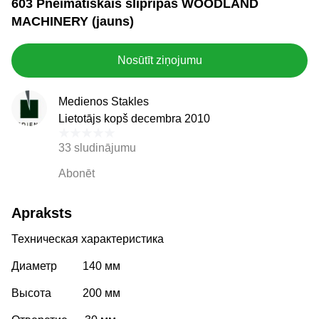
603 Pneimatiskais slīpripas WOODLAND
MACHINERY (jauns)
Nosūtīt ziņojumu
Medienos Stakles
Lietotājs kopš decembra 2010
33 sludinājumu
Abonēt
Apraksts
Техническая характеристика
Диаметр 140 мм
Высота 200 мм