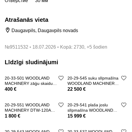
Отверстие 30 мм
Atrašanās vieta
Daugavpils, Daugavpils novads
№
9511532
18.07.2026
Kopā: 2730, +5 šodien
Līdzīgi sludinājumi
20-33-501 WOODLAND
20-29-545 suku slīpmašīna
MACHINERY zāģu skaidu
WOODLAND MACHINERY
ieguves sistēma
SK-1000-P4 (New
400 €
22 500 €
20-29-551 WOODLAND
20-29-541 plaša joslu
MACHINERY DTW-120A
slīpmašīna WOODLAND
suku slīpēšanas mašīna
MACHINERY (jauna)
1 800 €
15 999 €
20-29-543 WOODLAND
20-33-537 WOODLAND