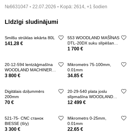
№
6631047
22.07.2026
Kopā: 2614, +1 šodien
Līdzīgi sludinājumi
Smilšu strūklas iekārta 80L
553 WOODLAND MAŠĪNAS
DTL-20DX suku slīpēšanas
141.28 €
mašīna(jauna)
1 700 €
20-12-594 lentzāģmašīna
Mikrometrs 75-100mm,
WOODLAND MACHINERY
0.01mm
800 (jauna)
3 800 €
34.85 €
Digitālais dziļummērs
20-29-540 plata joslu
200mm
slīpmašīna WOODLAND
MACHINERY (jauna)
70 €
12 499 €
521-75- CNC станок
Mikrometrs 0-25mm,
BIESSE (б/у)
0.01mm
3 300 €
22.65 €