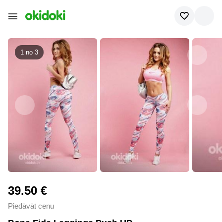
1 no
3
39.50 €
Piedāvāt cenu