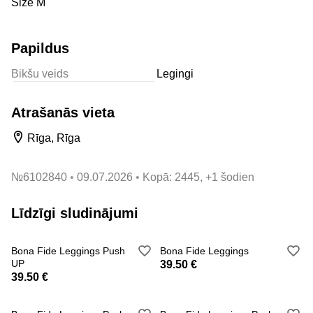
Size M
Papildus
Bikšu veids
Legingi
Atrašanās vieta
Rīga, Rīga
№
6102840
09.07.2026
Kopā: 2445, +1 šodien
Līdzīgi sludinājumi
Bona Fide Leggings Push
Bona Fide Leggings
UP
39.50 €
39.50 €