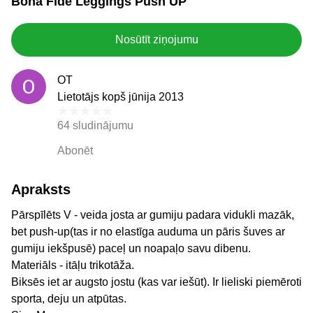
Bona Fide Leggings Push UP
Nosūtīt ziņojumu
OT
Lietotājs kopš jūnija 2013
64 sludinājumu
Abonēt
Apraksts
Pārspīlēts V - veida josta ar gumiju padara vidukli mazāk,
bet push-up(tas ir no elastīga auduma un pāris šuves ar
gumiju iekšpusē) paceļ un noapaļo savu dibenu.
Materiāls - itāļu trikotāža.
Biksēs iet ar augsto jostu (kas var iešūt). Ir lieliski piemēroti
sporta, deju un atpūtas.