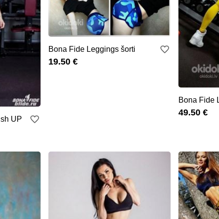
Bona Fide Leggings šorti
19.50 €
Bona Fide 
49.50 €
ush UP