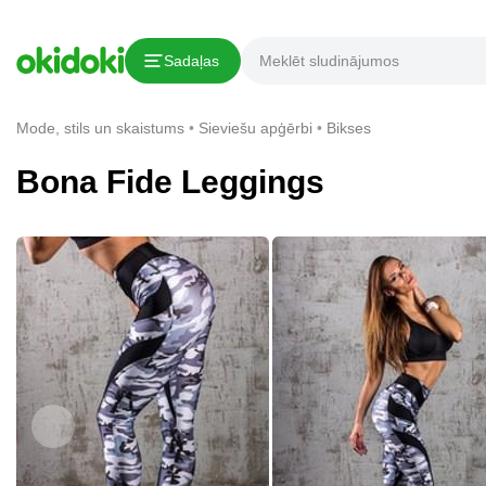
Kopēt saiti
Sadaļas
Paziņojums par pārkāpumu
Mode, stils un skaistums
Sieviešu apģērbi
Bikses
Bona Fide Leggings