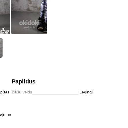
Abonēt
Papildus
up(tas
Bikšu veids
Legingi
deju un