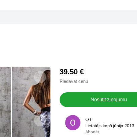
39.50 €
Piedāvāt cenu
Nosūtīt ziņojumu
OT
OT
Lietotājs kopš jūnija 2013
Lietotājs kopš jūnija 2013
Abonēt
0,0