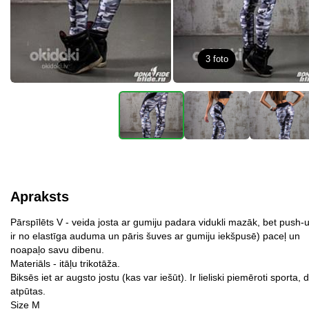
3
foto
Apraksts
Pārspīlēts V - veida josta ar gumiju padara vidukli mazāk, bet push-
ir no elastīga auduma un pāris šuves ar gumiju iekšpusē) paceļ un
noapaļo savu dibenu.
Materiāls - itāļu trikotāža.
Biksēs iet ar augsto jostu (kas var iešūt). Ir lieliski piemēroti sporta, 
atpūtas.
Size M