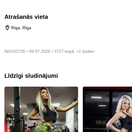
Atrašanās vieta
Rīga, Rīga
№
6102735
09.07.2026
3727 kopā, +1 šodien
Līdzīgi sludinājumi