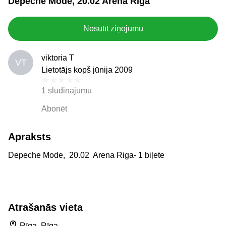
Depeche Mode, 20.02 Arena Riga
Nosūtīt ziņojumu
viktoria T
VT
Lietotājs kopš jūnija 2009
1 sludinājumu
Abonēt
Apraksts
Depeche Mode, 20.02 Arena Riga- 1 biļete
Atrašanās vieta
Rīga, Rīga