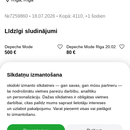
№
7259860
18.07.2026
Kopā: 4110, +1 šodien
Līdzīgi sludinājumi
Depeche Mode
Depeche Mode Riga 20.02
500 €
80 €
Sīkdatņu izmantošana
Klientu atbalsts
oki
doki
izmanto sīkdatnes — gan savas, gan mūsu partneru —
lai nodrošinātu vietnes pareizu darbību, analītiku
Palīdzība
un personalizāciju. Dažas sīkdatnes ir obligātas vietnes
Politika un līgumi
darbībai, citas palīdz mums saprast lietotāju intereses
Privātuma iestatījumi
un uzlabot pakalpojumu. Varat pieņemt visas vai pielāgot
Pilnā mājas lapas versija
to izmantošanu.
© 2007–2026 oki
doki