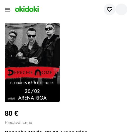
80 €
Piedāvāt cenu