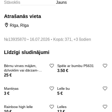
Stāvoklis
Jauns
Atrašanās vieta
Rīga, Rīga
№
13935870
16.07.2026
Kopā: 371, +3 šodien
Līdzīgi sludinājumi
Bērnu virves mājām,
Spēle ar bumbu P5631
dzīvoklim vai dārzam-
3.50 €
230cm
25 €
Mantiņas
Lelle bu
3 €
5 €
Rainbow high lelle
Lelles
10 €
12 €