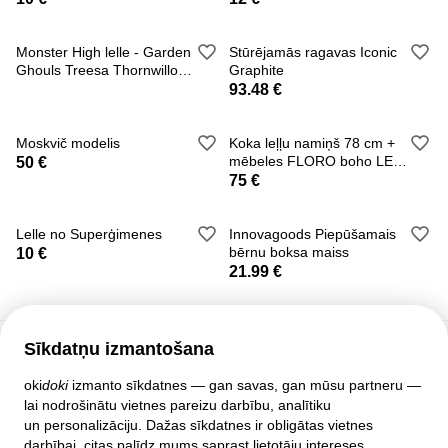
Monster High lelle - Garden
Stūrējamās ragavas Iconic
Ghouls Treesa Thornwillow
Graphite
-35%
93.48 €
Moskvič modelis
Koka leļļu namiņš 78 cm +
mēbeles FLORO boho LED
50 €
(5944)
75 €
Lelle no Superģimenes
Innovagoods Piepūšamais
bērnu boksa maiss
10 €
21.99 €
Sīkdatņu izmantošana
Klientu atbalsts
oki
doki
izmanto sīkdatnes — gan savas, gan mūsu partneru —
lai nodrošinātu vietnes pareizu darbību, analītiku
Palīdzība
un personalizāciju. Dažas sīkdatnes ir obligātas vietnes
Politika un līgumi
darbībai, citas palīdz mums saprast lietotāju intereses