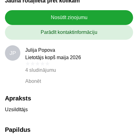
Jauna rotaļlieta pret kolikām
Nosūtīt ziņojumu
Parādīt kontaktinformāciju
Julija Popova
JP
Lietotājs kopš maija 2026
4 sludinājumu
Abonēt
Apraksts
Uzsildītājs
Papildus